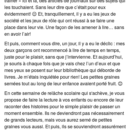
trainer » ici et là, des articles de journaux sur des sujets qui
les touchaient. Sans leur dire que c’était pour eux
évidemment!
😉
Et, tranquillement, il y a eu les jeux de
société et les jeux de rôle qui ont réussi à se faire une
place dans leur vie. Une façon de les amener à lire… sans
en avoir l’air!
Et puis, comment vous dire, un jour, il y a eu le déclic : mes
deux garçons ont recommencé à lire de temps en temps,
juste pour le plaisir, sans que j’intervienne. Et aujourd’hui,
je souris à chaque fois que je vais chez l’un d’eux et que
mes yeux se posent sur leur bibliothèque qui déborde de
livres. Je m’étais inquiétée pour rien! Les petites graines
semées tout au long de leur enfance avaient porté fruit.
😊
En cette semaine de relâche scolaire qui s'achève, je vous
propose de faire la lecture à vos enfants ou encore de leur
raconter des histoires pour le simple plaisir de passer un
moment ensemble. Ils ne deviendront pas nécessairement
de grands lecteurs, mais vous aurez semé de petites
graines vous aussi. Et puis, ils se souviendront assurément