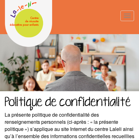
Aller
au
Toggle
contenu
naviga
principal
Politique de confidentialité
La présente politique de confidentialité des
renseignements personnels (ci-après : « la présente
politique ») s’applique au site Internet du centre Laleli ainsi
qu’à l’ensemble des informations confidentielles recueillies